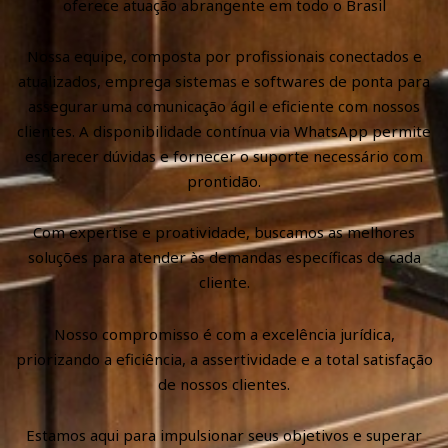
oferece atuação abrangente em todo o Brasil
Nossa equipe, composta por profissionais conectados e
atualizados, emprega sistemas e softwares de ponta para
assegurar uma comunicação ágil e eficiente com nossos
clientes. A disponibilidade contínua via WhatsApp permite
esclarecer dúvidas e fornecer o suporte necessário com
prontidão.
Com expertise e proatividade, buscamos as melhores
soluções para atender às demandas específicas de cada
cliente.
Nosso compromisso é com a excelência jurídica,
priorizando a eficiência, a assertividade e a total satisfação
de nossos clientes.
Estamos aqui para impulsionar seus objetivos e superar