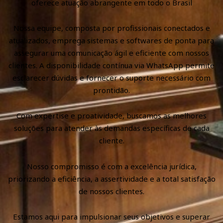
oferece atuação abrangente em todo o Brasil
Nossa equipe, composta por profissionais conectados e
atualizados, emprega sistemas e softwares de ponta para
assegurar uma comunicação ágil e eficiente com nossos
clientes. A disponibilidade contínua via WhatsApp permite
esclarecer dúvidas e fornecer o suporte necessário com
prontidão.
Com expertise e proatividade, buscamos as melhores
soluções para atender às demandas específicas de cada
cliente.
Nosso compromisso é com a excelência jurídica,
priorizando a eficiência, a assertividade e a total satisfação
de nossos clientes.
Estamos aqui para impulsionar seus objetivos e superar