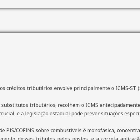
os créditos tributários envolve principalmente o ICMS-ST (
substitutos tributários, recolhem o ICMS antecipadamente 
rucial, e a legislação estadual pode prever situações especí
de PIS/COFINS sobre combustíveis é monofásica, concentra
mento desses tributos pelos postos, e a correta aplicaçã