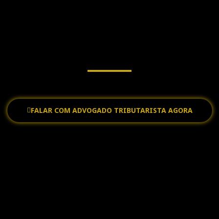
DO REVISÃO DE IPI BH VES
ções tributárias estratégicas para o sucesso do seu neg
FALAR COM ADVOGADO TRIBUTARISTA AGORA