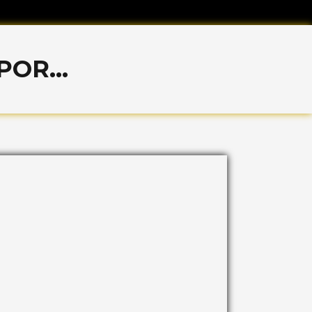
OR...