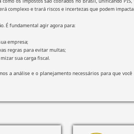
 como os impostos são cobrados no Brasil, unificando PIS,
 será complexo e trará riscos e incertezas que podem impact
. É fundamental agir agora para:
 sua empresa;
as regras para evitar multas;
mizar sua carga fiscal.
mos a análise e o planejamento necessários para que você