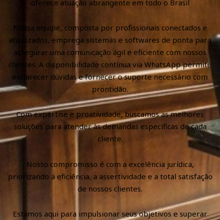
oferece atuação abrangente em todo o Brasil
Nossa equipe, composta por profissionais conectados e
atualizados, emprega sistemas e softwares de ponta para
assegurar uma comunicação ágil e eficiente com nossos
clientes. A disponibilidade contínua via WhatsApp permite
esclarecer dúvidas e fornecer o suporte necessário com
prontidão.
Com expertise e proatividade, buscamos as melhores
soluções para atender às demandas específicas de cada
cliente.
Nosso compromisso é com a excelência jurídica,
priorizando a eficiência, a assertividade e a total satisfação
de nossos clientes.
Estamos aqui para impulsionar seus objetivos e superar