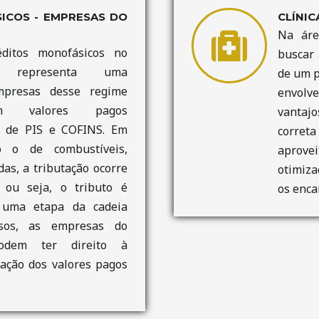
COS - EMPRESAS DO
CLÍNIC
Na áre
ditos monofásicos no
buscar 
l representa uma
de um p
mpresas desse regime
envolv
rem valores pagos
vantajo
o de PIS e COFINS. Em
correta
o o de combustíveis,
aprove
as, a tributação ocorre
otimiza
 ou seja, o tributo é
os enca
 uma etapa da cadeia
asos, as empresas do
odem ter direito à
ação dos valores pagos