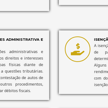
S ADMINISTRATIVA E
ISENÇ
A isenç
es administrativas e
de pa
os direitos e interesses
determ
as físicas diante de
Alguns
a questões tributárias.
rendime
contestação de autos de
com do
outros procedimentos,
isenção
r débitos fiscais.