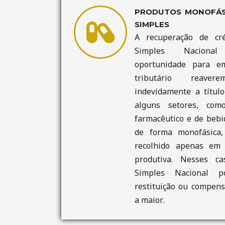
PRODUTOS MONOFÁSI
SIMPLES
A recuperação de cré
Simples Naciona
oportunidade para e
tributário reave
indevidamente a títul
alguns setores, com
farmacêutico e de bebid
de forma monofásica,
recolhido apenas em
produtiva. Nesses c
Simples Nacional p
restituição ou compens
a maior.