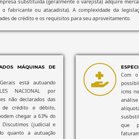
mpresa substituída (geralmente o varejista) adquire merca
e o fabricante ou atacadista). A complexidade da legisl
dades de crédito e os requisitos para seu aproveitamento.
ADOS MÁQUINAS DE
ESPECI
Com o
erais está autuando
possibi
LES NACIONAL por
icms n
res não declarados das
anális
de crédito e débito,
alíquot
podem chegar a 63% do
susbsti
 Discutimos (judicial e
que p
ndo quanto a autuação
faturam