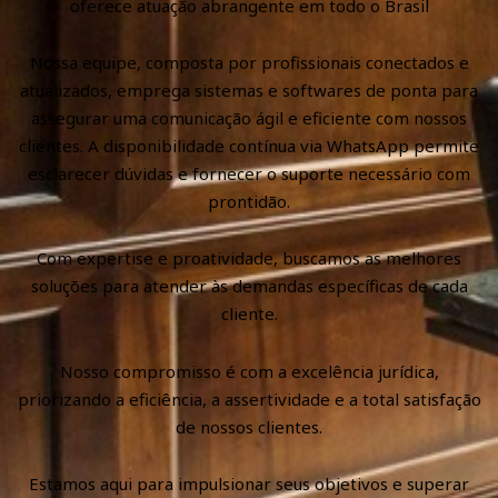
oferece atuação abrangente em todo o Brasil
Nossa equipe, composta por profissionais conectados e
atualizados, emprega sistemas e softwares de ponta para
assegurar uma comunicação ágil e eficiente com nossos
clientes. A disponibilidade contínua via WhatsApp permite
esclarecer dúvidas e fornecer o suporte necessário com
prontidão.
Com expertise e proatividade, buscamos as melhores
soluções para atender às demandas específicas de cada
cliente.
Nosso compromisso é com a excelência jurídica,
priorizando a eficiência, a assertividade e a total satisfação
de nossos clientes.
Estamos aqui para impulsionar seus objetivos e superar