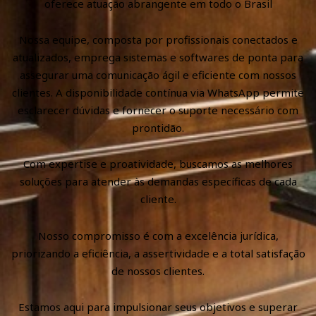
oferece atuação abrangente em todo o Brasil
Nossa equipe, composta por profissionais conectados e
atualizados, emprega sistemas e softwares de ponta para
assegurar uma comunicação ágil e eficiente com nossos
clientes. A disponibilidade contínua via WhatsApp permite
esclarecer dúvidas e fornecer o suporte necessário com
prontidão.
Com expertise e proatividade, buscamos as melhores
soluções para atender às demandas específicas de cada
cliente.
Nosso compromisso é com a excelência jurídica,
priorizando a eficiência, a assertividade e a total satisfação
de nossos clientes.
Estamos aqui para impulsionar seus objetivos e superar