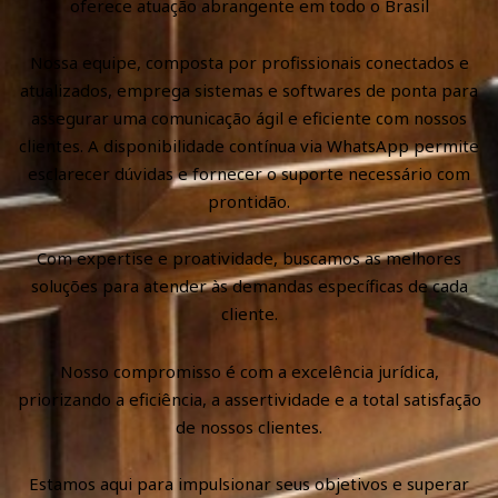
oferece atuação abrangente em todo o Brasil
Nossa equipe, composta por profissionais conectados e
atualizados, emprega sistemas e softwares de ponta para
assegurar uma comunicação ágil e eficiente com nossos
clientes. A disponibilidade contínua via WhatsApp permite
esclarecer dúvidas e fornecer o suporte necessário com
prontidão.
Com expertise e proatividade, buscamos as melhores
soluções para atender às demandas específicas de cada
cliente.
Nosso compromisso é com a excelência jurídica,
priorizando a eficiência, a assertividade e a total satisfação
de nossos clientes.
Estamos aqui para impulsionar seus objetivos e superar