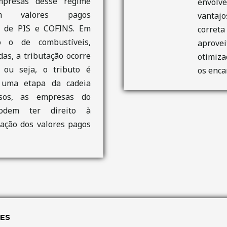
mpresas desse regime
envolv
rem valores pagos
vantajo
o de PIS e COFINS. Em
correta
o o de combustíveis,
aprove
as, a tributação ocorre
otimiza
 ou seja, o tributo é
os enca
 uma etapa da cadeia
asos, as empresas do
odem ter direito à
ação dos valores pagos
ES