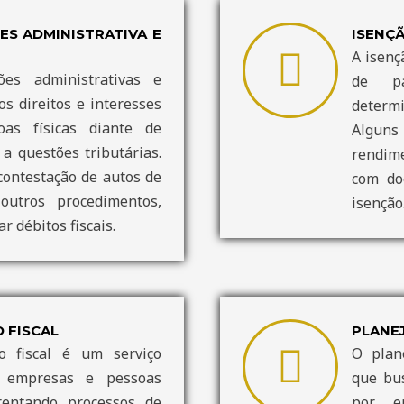
S ADMINISTRATIVA E
ISENÇ
A isenç
es administrativas e
de pa
os direitos e interesses
determ
as físicas diante de
Alguns
a questões tributárias.
rendime
contestação de autos de
com do
outros procedimentos,
isenção
r débitos fiscais.
 FISCAL
PLANE
 fiscal é um serviço
O plan
a empresas e pessoas
que bu
rentando processos de
por e