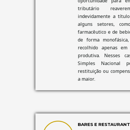
oportunidade para e
tributário reave
indevidamente a títul
alguns setores, com
farmacêutico e de bebid
de forma monofásica,
recolhido apenas em
produtiva. Nesses c
Simples Nacional p
restituição ou compens
a maior.
BARES E RESTAURANT