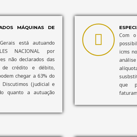
ADOS MÁQUINAS DE
ESPECI
Com o
erais está autuando
possibi
LES NACIONAL por
icms n
res não declarados das
anális
de crédito e débito,
alíquot
podem chegar a 63% do
susbsti
 Discutimos (judicial e
que p
ndo quanto a autuação
faturam