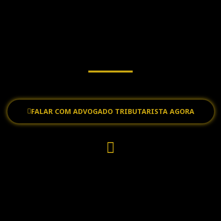
NSULTORIA SIMPLES NACIO
ções tributárias estratégicas para o sucesso do seu neg
FALAR COM ADVOGADO TRIBUTARISTA AGORA
(31) 4141-6193