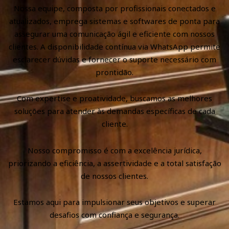
Nossa equipe, composta por profissionais conectados e
atualizados, emprega sistemas e softwares de ponta para
assegurar uma comunicação ágil e eficiente com nossos
clientes. A disponibilidade contínua via WhatsApp permite
esclarecer dúvidas e fornecer o suporte necessário com
prontidão.
Com expertise e proatividade, buscamos as melhores
soluções para atender às demandas específicas de cada
cliente.
Nosso compromisso é com a excelência jurídica,
priorizando a eficiência, a assertividade e a total satisfação
de nossos clientes.
Estamos aqui para impulsionar seus objetivos e superar
desafios com confiança e segurança.