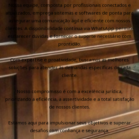
Nossa equipe, composta por profissionais conectados e
atualizados, emprega sistemas e softwares de ponta para
assegurar uma comunicação ágil e eficiente com nossos
clientes. A disponibilidade contínua via WhatsApp permite
esclarecer dúvidas e fornecer o suporte necessário com
prontidão.
Com expertise e proatividade, buscamos as melhores
soluções para atender às demandas específicas de cada
cliente.
Nosso compromisso é com a excelência jurídica,
priorizando a eficiência, a assertividade e a total satisfação
de nossos clientes.
Estamos aqui para impulsionar seus objetivos e superar
desafios com confiança e segurança.