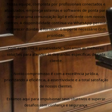
Nossa equipe, composta por profissionais conectados e
atualizados, emprega sistemas e softwares de ponta para
assegurar uma comunicação ágil e eficiente com nossos
clientes. A disponibilidade contínua via WhatsApp permite
esclarecer dúvidas e fornecer o suporte necessário com
prontidão.
Com expertise e proatividade, buscamos as melhores
soluções para atender às demandas específicas de cada
cliente.
Nosso compromisso é com a excelência jurídica,
priorizando a eficiência, a assertividade e a total satisfação
de nossos clientes.
Estamos aqui para impulsionar seus objetivos e superar
desafios com confiança e segurança.