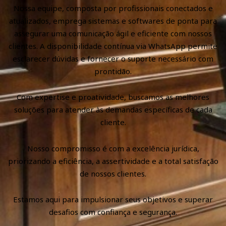
Nossa equipe, composta por profissionais conectados e
atualizados, emprega sistemas e softwares de ponta para
assegurar uma comunicação ágil e eficiente com nossos
clientes. A disponibilidade contínua via WhatsApp permite
esclarecer dúvidas e fornecer o suporte necessário com
prontidão.
Com expertise e proatividade, buscamos as melhores
soluções para atender às demandas específicas de cada
cliente.
Nosso compromisso é com a excelência jurídica,
priorizando a eficiência, a assertividade e a total satisfação
de nossos clientes.
Estamos aqui para impulsionar seus objetivos e superar
desafios com confiança e segurança.