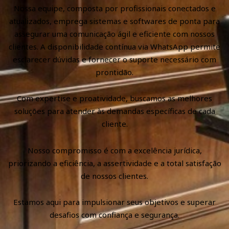
Nossa equipe, composta por profissionais conectados e
atualizados, emprega sistemas e softwares de ponta para
assegurar uma comunicação ágil e eficiente com nossos
clientes. A disponibilidade contínua via WhatsApp permite
esclarecer dúvidas e fornecer o suporte necessário com
prontidão.
Com expertise e proatividade, buscamos as melhores
soluções para atender às demandas específicas de cada
cliente.
Nosso compromisso é com a excelência jurídica,
priorizando a eficiência, a assertividade e a total satisfação
de nossos clientes.
Estamos aqui para impulsionar seus objetivos e superar
desafios com confiança e segurança.